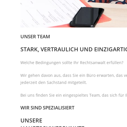
UNSER TEAM
STARK, VERTRAULICH UND EINZIGARTI
Welche Bedingungen sollte Ihr Rechtsanwalt erfüllen?
Wir gehen davon aus, dass Sie ein Büro erwarten, das v
jederzeit den Sachstand mitgeteilt.
Bei uns finden Sie ein eingespieltes Team, das sich für 
WIR SIND SPEZIALISIERT
UNSERE