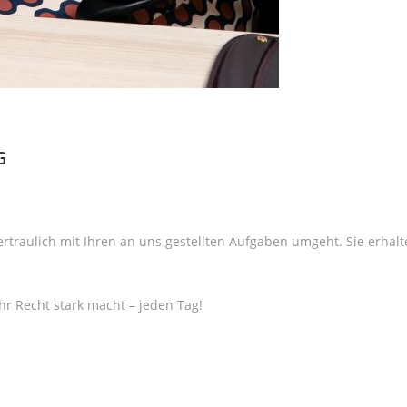
G
ertraulich mit Ihren an uns gestellten Aufgaben umgeht. Sie erhalt
Ihr Recht stark macht – jeden Tag!